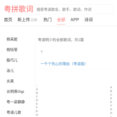
粤拼歌词
杨斌
杨智远
首页
新上传
热门
全部
APP
诗词
228
杨海彪
杨采妮
粤语明少的全部歌词，共1篇
杨钰莹
Y
殷巧儿
一千个伤心的理由（粤语版）
泳儿
炎昊
↑
A
A
炎明熹Gigi
B
B
C
C
D
D
粤一梁静静
E
E
F
F
G
G
粤语儿歌
H
H
I