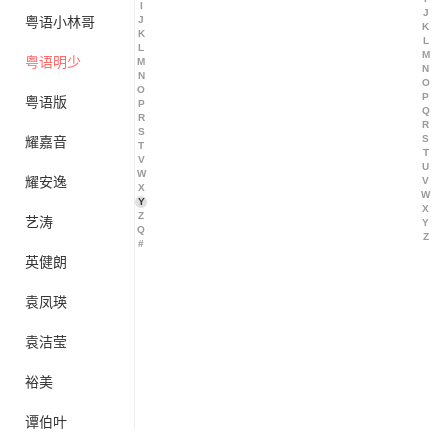
I
J
粤语小林哥
J
K
K
L
L
M
粤语明少
M
N
N
O
O
P
粤语版
P
Q
R
R
S
S
耀嘉音
T
T
V
U
W
耀安逸
V
X
W
Y
X
Z
艺涛
Y
Q
Z
#
英健朗
袁凤瑛
袁洁莹
裕美
谭伯叶