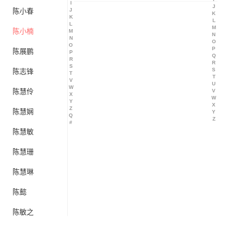
I
J
陈小春
J
K
K
L
L
M
陈小楠
M
N
N
O
O
P
陈展鹏
P
Q
R
R
S
S
陈志锋
T
T
V
U
W
陈慧伶
V
X
W
Y
X
Z
陈慧娴
Y
Q
Z
#
陈慧敏
陈慧珊
陈慧琳
陈懿
陈敏之