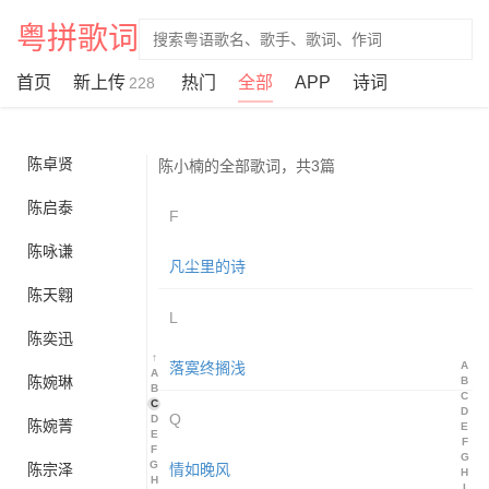
粤拼歌词
陈凯彤
陈凯琪
首页
新上传
热门
全部
APP
诗词
228
陈加玲
陈卓贤
陈小楠的全部歌词，共3篇
陈启泰
F
陈咏谦
凡尘里的诗
陈天翱
L
陈奕迅
↑
落寞终搁浅
A
A
陈婉琳
B
B
C
C
D
Q
D
陈婉菁
E
E
F
F
G
G
陈宗泽
情如晚风
H
H
I