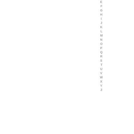
E
F
G
H
I
J
K
L
M
N
O
P
Q
R
S
T
U
V
W
X
Y
Z