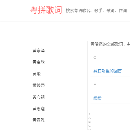
黄妍
粤拼歌词
黄子华
黄子弘凡
黄子馨
黄晞然的全部歌词，共
黄宗泽
C
黄宝欣
藏在吻里的回首
黄峻
F
黄峻熙
黄心颖
纷纷
黄思迦
↑
A
黄意雅
B
C
D