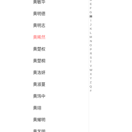
黄敏华
E
F
G
黄明德
H
I
黄明志
J
K
L
黄晞然
M
N
O
黄楚权
P
R
S
黄楚桐
T
V
W
黄洛妍
X
Y
Z
黄淑蔓
Q
#
黄玮中
黄翊
黄耀明
黄艺明