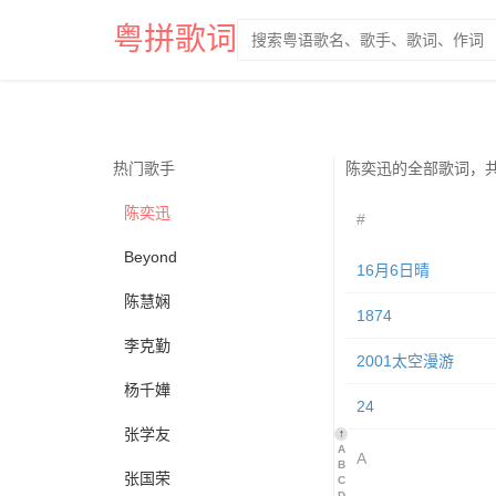
粤拼歌词
热门歌手
陈奕迅的全部歌词，共
陈奕迅
#
Beyond
16月6日晴
陈慧娴
1874
李克勤
2001太空漫游
杨千嬅
24
张学友
↑
A
A
B
张国荣
C
D