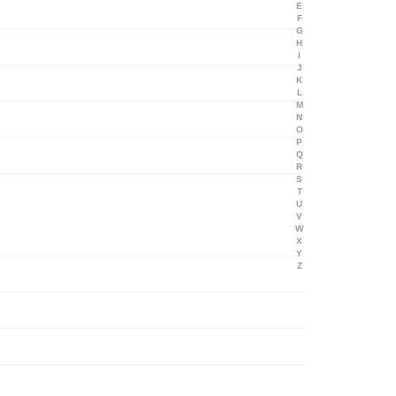
E
F
G
H
I
J
K
L
M
N
O
P
Q
R
S
T
U
V
W
X
Y
Z