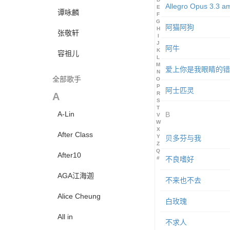
Allegro Opus 3.3 a
E
谭咏麟
F
G
阿猫阿狗
H
张敬轩
I
J
阿牛
K
容祖儿
L
M
爱上你是我眼睛的错
N
全部歌手
O
P
阿士匹灵
R
A
S
T
A-Lin
B
V
W
X
After Class
Y
贝多芬与我
Z
Q
After10
#
不良嗜好
AGA江海迦
不来也不去
Alice Cheung
白玫瑰
All in
不求人