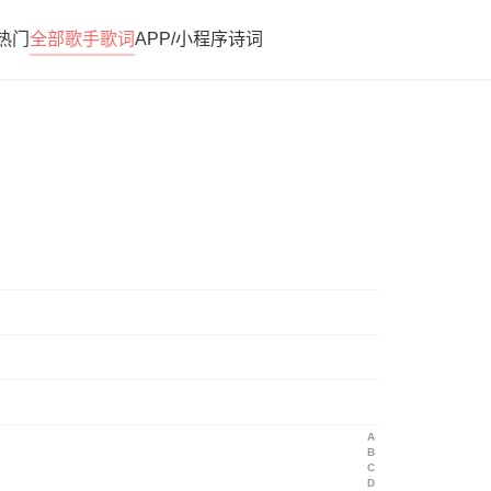
热门
全部歌手歌词
APP/小程序
诗词
A
B
C
D