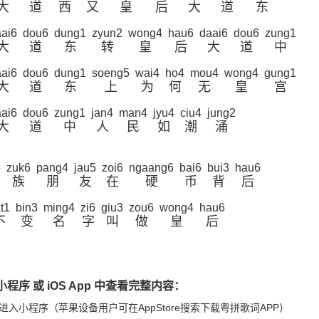
大
道
西
又
皇
后
大
道
东
ai6
dou6
dung1
zyun2
wong4
hau6
daai6
dou6
zung1
大
道
东
转
皇
后
大
道
中
ai6
dou6
dung1
soeng5
wai4
ho4
mou4
wong4
gung1
大
道
东
上
为
何
无
皇
宫
ai6
dou6
zung1
jan4
man4
jyu4
ciu4
jung2
大
道
中
人
民
如
潮
涌
3
zuk6
pang4
jau5
zoi6
ngaang6
bai6
bui3
hau6
族
朋
友
在
硬
币
背
后
t1
bin3
ming4
zi6
giu3
zou6
wong4
hau6
不
变
名
字
叫
做
皇
后
程序 或 iOS App 中查看完整内容：
进入小程序（苹果设备用户可在AppStore搜索下载粤拼歌词APP）