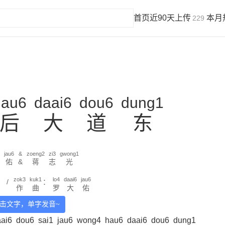
首页
近90天上传
本月
229
hau6
daai6
dou6
dung1
后
大
道
东
jau6
&
zoeng2
zi3
gwong1
佑
&
蒋
志
光
zok3
kuk1
lo4
daai6
jau6
/
：
作
曲
罗
大
佑
击文字，单字发音~
ai6
dou6
sai1
jau6
wong4
hau6
daai6
dou6
dung1