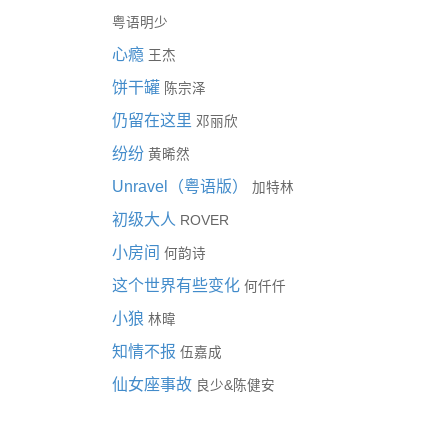
粤语明少
心瘾
王杰
饼干罐
陈宗泽
仍留在这里
邓丽欣
纷纷
黄晞然
Unravel（粤语版）
加特林
初级大人
ROVER
小房间
何韵诗
这个世界有些变化
何仟仟
小狼
林暐
知情不报
伍嘉成
仙女座事故
&
良少
陈健安