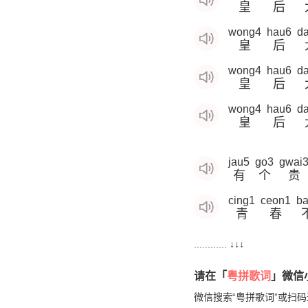
皇
后
wong4
hau6
da
皇
后
wong4
hau6
da
皇
后
wong4
hau6
da
皇
后
jau5
go3
gwai
有
个
贵
cing1
ceon1
ba
青
春
............ ↓↓↓
请在「
粤拼歌词
」微信小
微信搜索“粤拼歌词”或扫码