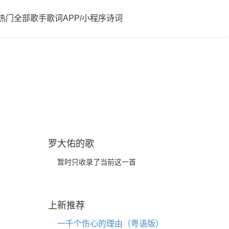
热门
全部歌手歌词
APP/小程序
诗词
罗大佑的歌
暂时只收录了当前这一首
上新推荐
一千个伤心的理由（粤语版）