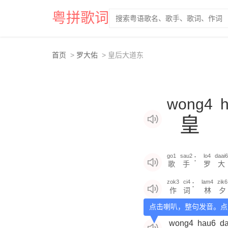
粤拼歌词
首页
罗大佑
皇后大道东
wong4
皇
go1
sau2
lo4
daai6
：
歌
手
罗
大
zok3
ci4
lam4
zik6
：
作
词
林
夕
点击喇叭，整句发音。点
wong4
hau6
da