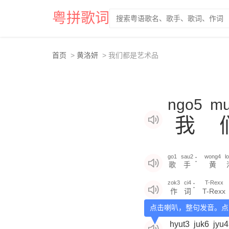
粤拼歌词
首页
黄洛妍
我们都是艺术品
ngo5
m
我
go1
sau2
wong4
l
：
歌
手
黄
zok3
ci4
T-Rexx
：
作
词
T-Rexx
点击喇叭，整句发音。点
hyut3
juk6
jyu4