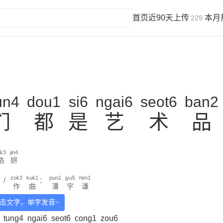
首页
近90天上传
本月
229
un4
dou1
si6
ngai6
seot6
ban2
们
都
是
艺
术
品
ok3
jin4
洛
妍
zok3
kuk1
pun1
jyu5
him1
/
：
作
曲
潘
宇
谦
击文字，单字发音~
tung4
ngai6
seot6
cong1
zou6