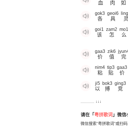
血
肉
如
gok3
geoi6
lin
各
具
goi1
zam2
mo
该
怎
么
gaa3
zik6
jyun
价
值
完
nim4
tip3
gaa3
粘
贴
价
ji5
bok3
ging3
以
搏
竞
............ ↓↓↓
请在「
粤拼歌词
」微信小
微信搜索“粤拼歌词”或扫码