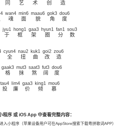
同
艺
术
创
造
g4
wan4
min6
maau6
gok3
dou6
灵
魂
面
貌
角
度
1
jyu1
hong1
gaa3
hyun1
fan1
sou3
于
框
架
圈
分
数
4
cyun4
nau2
kuk1
goi2
zou6
全
扭
曲
改
造
gaak3
mut3
saat3
fut3
dou6
格
抹
煞
阔
度
tau4
lim4
gaa3
king1
mou6
投
廉
价
倾
慕
程序 或 iOS App 中查看完整内容：
进入小程序（苹果设备用户可在AppStore搜索下载粤拼歌词APP）