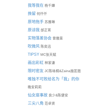
我等我在
杨千嬅
挽留
何仟仟
原地拖手
苏雅琳
原谅我
邰正宵
实物落差协会
曾傲棐
吹微风
陈奕迅
TIPSY
MC张天赋
画出彩虹
林家谦
限时密友
&
JC陈咏桐
Zaina施匡翘
唯独不可败给名为「我」的你
晚安莉莉
仙女座事故
&
良少
陈健安
三尖八角
范卓贤