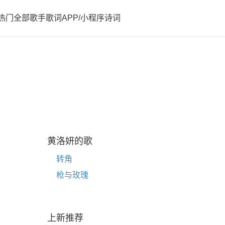
热门
全部歌手歌词
APP/小程序
诗词
黄洛妍的歌
转角
枪与玫瑰
上新推荐