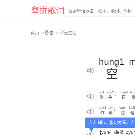
粤拼歌词
首页
陈蕾
空无之地
hung1
m
空
go1
sau2
can4
leo
：
歌
手
陈
zok3
ci4
can4
leoi
：
作
词
陈
蕾
点击喇叭，整句发音。点
jyun4
dei6
zyu