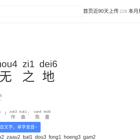
首页
近90天上传
本月
228
ou4
zi1
dei6
无
之
地
i5
蕾
5
zok3
kuk1
can4
leoi5
/
：
作
曲
陈
蕾
击文字，单字发音~
n2
zaau2
bat1
dou3
fong1
hoeng3
gam2