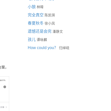
小狼
林暐
完全真空
陈凯琪
春夏秋冬
徐小凤
遗憾还是会完
潘静文
孩儿
谭咏麟
How could you？
归绰峣
方案，