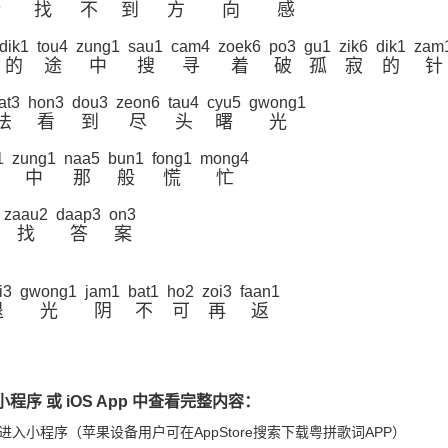
转
找
不
到
方
向
感
dik1
tou4
zung1
sau1
cam4
zoek6
po3
gu1
zik6
dik1
zam
的
途
中
搜
寻
着
破
孤
寂
的
针
at3
hon3
dou3
zeon6
tau4
cyu5
gwong1
法
看
到
尽
头
曙
光
1
zung1
naa5
bun1
fong1
mong4
中
那
般
慌
忙
zaau2
daap3
on3
找
答
案
i3
gwong1
jam1
bat1
ho2
zoi3
faan1
退
光
阴
不
可
再
返
程序 或 iOS App 中查看完整内容：
进入小程序（苹果设备用户可在AppStore搜索下载粤拼歌词APP）