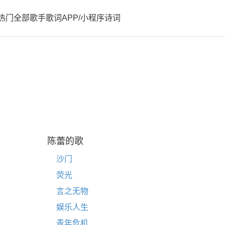
热门
全部歌手歌词
APP/小程序
诗词
陈蕾的歌
沙门
荧光
言之无物
娱乐人生
青年危机