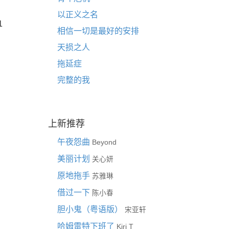
以正义之名
1
相信一切是最好的安排
天损之人
拖延症
完整的我
上新推荐
午夜怨曲
Beyond
美丽计划
关心妍
原地拖手
苏雅琳
借过一下
陈小春
胆小鬼（粤语版）
宋亚轩
哈姆雷特下班了
Kiri T