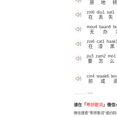
原
地
zoi6
diu1
sat1
在
丢
失
mou4
baan6
fa
无
办
zoi6
cat1
haak
在
漆
黑
jiu3
zam2
mo1
要
怎
么
cin4
waak6
teo
前
或
............ ↓↓↓
请在「
粤拼歌词
」微信小
微信搜索“粤拼歌词”或扫码