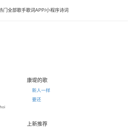
热门
全部歌手歌词
APP/小程序
诗词
康堤的歌
新人一样
要还
hoi
上新推荐