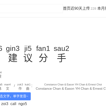
首页
近90天上传
本月
228
6
gin3
ji5
fan1
sau2
建
议
分
手
i4
堤
i5
man4
zok3
kuk1
Constance Chan & Eason YH Chan & Ernest Choi
/
：
伟
文
作
曲
Constance Chan & Eason YH Chan & Ernest C
击文字，单字发音~
zoi3
call
ngo5