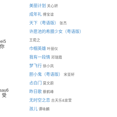
美丽计划
关心妍
成年礼
傅宝谊
天下（粤语版）
张杰
许愿池的希腊少女（粤语版）
王菀之
ei5
你
巾帼英雄
叶丽仪
我有一段情
邓瑞霞
梦飞行
徐小凤
胆小鬼（粤语版）
宋亚轩
忐白门
莫文蔚
sau6
昨日歌
蔡鹤峰
受
无时空之恋
&
古天乐
宣萱
孩儿
谭咏麟