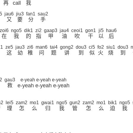
再
call
我
5
jau6
jiu3
fan1
sau2
又
要
分
手
zoi6
ngo5
dik1
zi2
gaap3
jau4
ceoi1
gon1
ji5
hau6
在
我
的
指
甲
油
吹
干
以
后
g1
ze5
jau3
zi6
man6
tai4
gong2
dou3
ci5
fo2
siu1
dou3
n
这
幼
稚
问
题
讲
到
似
火
烧
到
2
gau3
e-yeah e-yeah e-yeah
救
e-yeah e-yeah e-yeah
n2
lei5
zam2
mo1
gwai1
ngo5
gun2
zam2
mo1
bik1
ngo5
管
理
怎
么
归
我
管
怎
么
迫
我