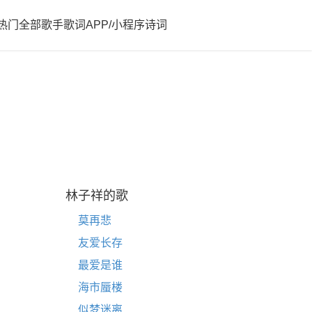
热门
全部歌手歌词
APP/小程序
诗词
林子祥的歌
莫再悲
友爱长存
最爱是谁
海市蜃楼
似梦迷离