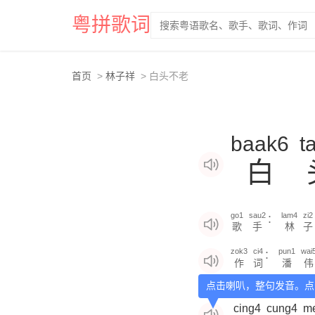
粤拼歌词
首页
林子祥
白头不老
baak6
t
白
go1
sau2
lam4
zi2
：
歌
手
林
子
zok3
ci4
pun1
wai
：
作
词
潘
伟
点击喇叭，整句发音。点
cing4
cung4
m