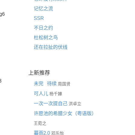
记忆之流
g6
SSR
梦
不日之约
杜松树之鸟
还在拉扯的伏线
上新推荐
3
未完 待续
周国贤
可人儿
杨千嬅
一次一次提自己
洪卓立
许愿池的希腊少女（粤语版）
王菀之
暮雨2.0
邓乐怡