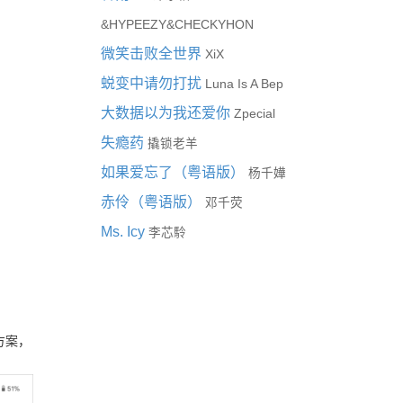
&
&
HYPEEZY
CHECKYHON
微笑击败全世界
XiX
蜕变中请勿打扰
Luna Is A Bep
大数据以为我还爱你
Zpecial
失瘾药
撬锁老羊
如果爱忘了（粤语版）
杨千嬅
赤伶（粤语版）
邓千荧
Ms. Icy
李芯駖
方案，