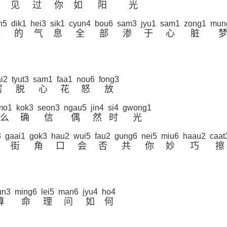
见
过
你
如
阳
光
n5
dik1
hei3
sik1
cyun4
bou6
sam3
jyu1
sam1
zong1
mun
暖
的
气
息
全
部
渗
于
心
脏
i2
tyut3
sam1
faa1
nou6
fong3
摆
脱
心
花
怒
放
mo1
kok3
seon3
ngau5
jin4
si4
gwong1
么
确
信
偶
然
时
光
3
gaai1
gok3
hau2
wui5
fau2
gung6
nei5
miu6
haau2
caat
街
角
口
会
否
共
你
妙
巧
擦
un3
ming6
lei5
man6
jyu4
ho4
算
命
理
问
如
何