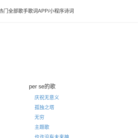
热门
全部歌手歌词
APP/小程序
诗词
per se的歌
庆祝无意义
孤独之塔
无穷
主题歌
也许没有未来神