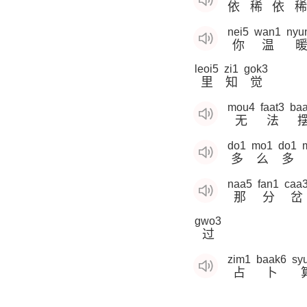
依
稀
依
稀
nei5
wan1
nyu
你
温
leoi5
zi1
gok3
里
知
觉
mou4
faat3
baa
无
法
do1
mo1
do1
多
么
多
naa5
fan1
caa
那
分
岔
gwo3
过
zim1
baak6
sy
占
卜