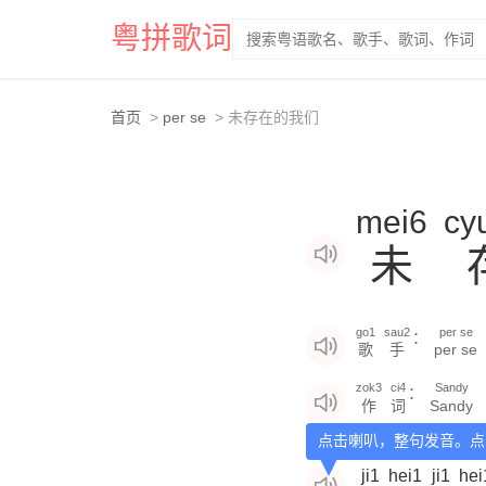
粤拼歌词
首页
per se
未存在的我们
mei6
cy
未
go1
sau2
per se
：
歌
手
per se
zok3
ci4
Sandy
：
作
词
Sandy
点击喇叭，整句发音。点
ji1
hei1
ji1
hei