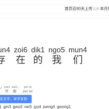
首页
近90天上传
本月
229
un4
zoi6
dik1
ngo5
mun4
存
在
的
我
们
zok3
kuk1
per se
/
：
作
曲
per se
击文字，单字发音~
1
gin3
gwo3
nei5
jyu4
joeng4
gwong1