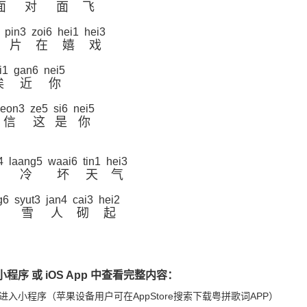
面
对
面
飞
pin3
zoi6
hei1
hei3
片
在
嬉
戏
i1
gan6
nei5
挨
近
你
seon3
ze5
si6
nei5
信
这
是
你
4
laang5
waai6
tin1
hei3
冷
坏
天
气
g6
syut3
jan4
cai3
hei2
雪
人
砌
起
程序 或 iOS App 中查看完整内容：
进入小程序（苹果设备用户可在AppStore搜索下载粤拼歌词APP）