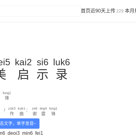
首页
近90天上传
本月
229
ei5
kai2
si6
luk6
美
启
示
录
4
fung1
锋
zok3
kuk1
ze6
ting4
fung1
/
：
作
曲
谢
霆
锋
击文字，单字发音~
n6
deoi3
min6
fei1