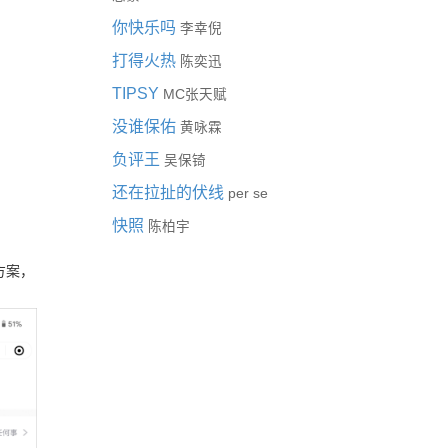
你快乐吗
李幸倪
打得火热
陈奕迅
TIPSY
MC张天赋
没谁保佑
黄咏霖
负评王
吴保锜
还在拉扯的伏线
per se
快照
陈柏宇
方案，