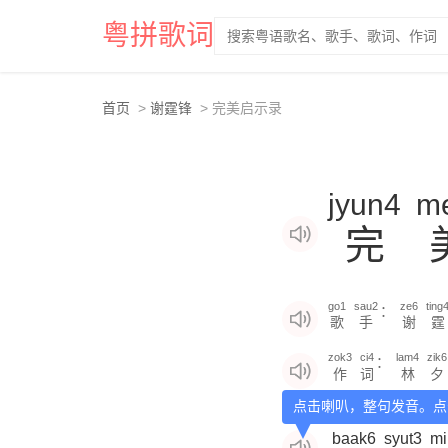
粤拼歌词
首页
谢霆锋
完美启示录
jyun4
m
完
go1
sau2
ze6
ting
：
歌
手
谢
霆
zok3
ci4
lam4
zik6
：
作
词
林
夕
点击喇叭，整句发音。点
baak6
syut3
mi