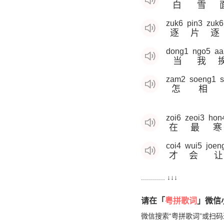
白
雪
zuk6
pin3
zuk6
逐
片
逐
dong1
ngo5
aa
当
我
zam2
soeng1
怎
相
zoi6
zeoi3
hon
在
最
寒
coi4
wui5
joen
才
会
让
............ ↓↓↓
请在「
粤拼歌词
」微信小
微信搜索“粤拼歌词”或扫码