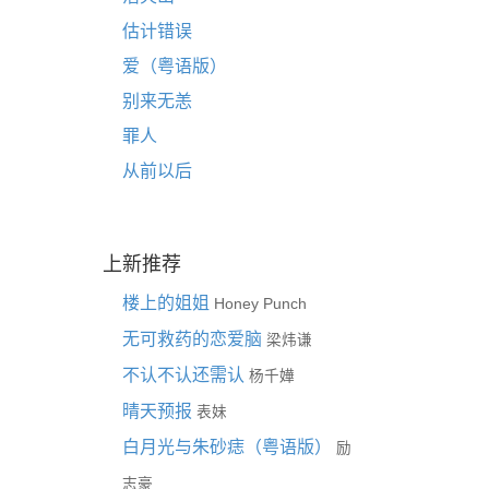
估计错误
爱（粤语版）
别来无恙
罪人
从前以后
上新推荐
楼上的姐姐
Honey Punch
无可救药的恋爱脑
梁炜谦
不认不认还需认
杨千嬅
晴天预报
表妹
白月光与朱砂痣（粤语版）
励
志豪