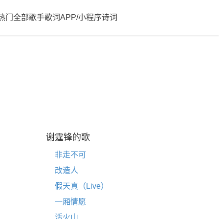
热门
全部歌手歌词
APP/小程序
诗词
谢霆锋的歌
非走不可
改造人
假天真（Live）
一厢情愿
活火山