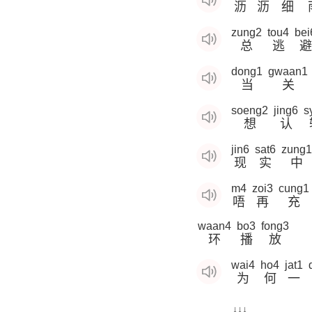
沥
沥
细
zung2
tou4
bei
总
逃
避
dong1
gwaan1
当
关
soeng2
jing6
s
想
认
jin6
sat6
zung1
现
实
中
m4
zoi3
cung1
唔
再
充
waan4
bo3
fong3
环
播
放
wai4
ho4
jat1
为
何
一
............ ↓↓↓