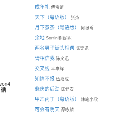
成年礼
傅宝谊
天下（粤语版）
张杰
月下煮茶（粤语版）
何璟昕
余地
Serrini树妮妮
两名男子街头相遇
陈奕迅
请相信我
陈奕迅
交叉线
幸卓辉
知情不报
伍嘉成
eon4
悲伤的后劲
循
陈健安
甲乙丙丁（粤语版）
辣笔小欣
可会有明天
谭咏麟