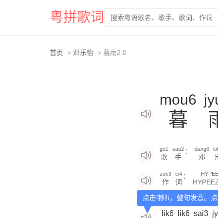
粤拼歌词
首页
邓乐怡
暮雨2.0
mou6
jy
暮
go1
sau2
dang6
lo
：
歌
手
邓
zok3
ci4
HYPE
：
作
词
HYPEE
点击喇叭，整句发音。点
lik6
lik6
sai3
j