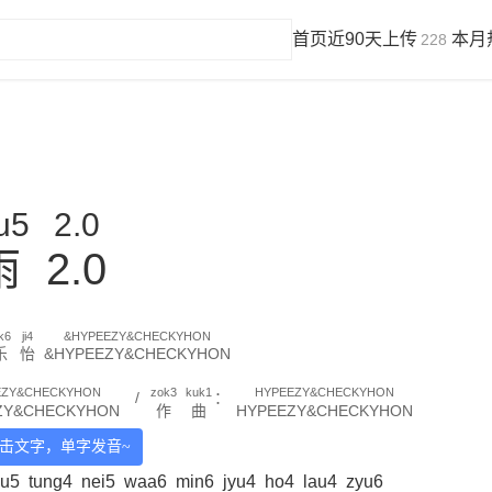
首页
近90天上传
本月
228
u5
2.0
雨
2.0
k6
ji4
&HYPEEZY&CHECKYHON
乐
怡
&HYPEEZY&CHECKYHON
EZY&CHECKYHON
zok3
kuk1
HYPEEZY&CHECKYHON
/
：
ZY&CHECKYHON
作
曲
HYPEEZY&CHECKYHON
击文字，单字发音~
yu5
tung4
nei5
waa6
min6
jyu4
ho4
lau4
zyu6