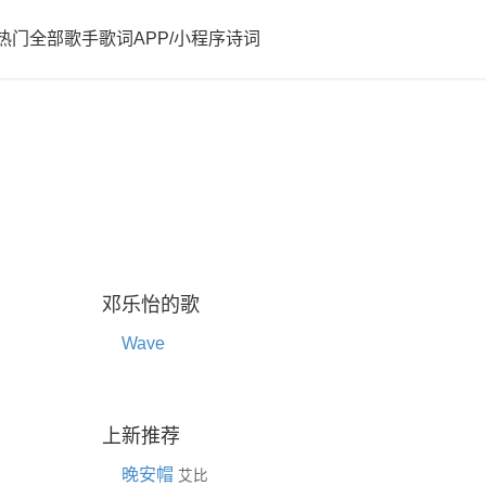
热门
全部歌手歌词
APP/小程序
诗词
邓乐怡的歌
Wave
上新推荐
晚安帽
艾比