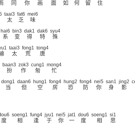
雨
同
你
画
面
如
何
留
住
6
taai3
fat6
mei6
太
乏
味
hai6
bin3
dak1
dak6
syu4
系
变
得
特
殊
yu1
taai3
fong1
tong4
输
太
荒
唐
baan3
zok3
cung1
mong4
扮
作
匆
忙
dong1
daan6
hung1
fong4
hung2
fong4
nei5
san1
jing2
c
当
但
空
房
恐
防
你
身
影
dou6
soeng1
fung4
jyu1
nei5
jat1
dou6
soeng1
si1
度
相
逢
于
你
一
度
相
思