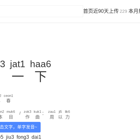
首页
近90天上传
本月
229
3
jat1
haa6
过
一
下
2
ceon1
小
春
un2
muk6
zok3
kuk1
zau1
ji5
lik6
/
：
本
目
作
曲
周
以
力
击文字，单字发音~
o5
jiu3
fong3
dai1