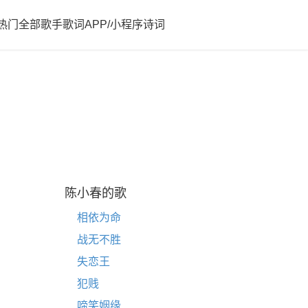
热门
全部歌手歌词
APP/小程序
诗词
陈小春的歌
相依为命
战无不胜
失恋王
犯贱
啼笑姻缘