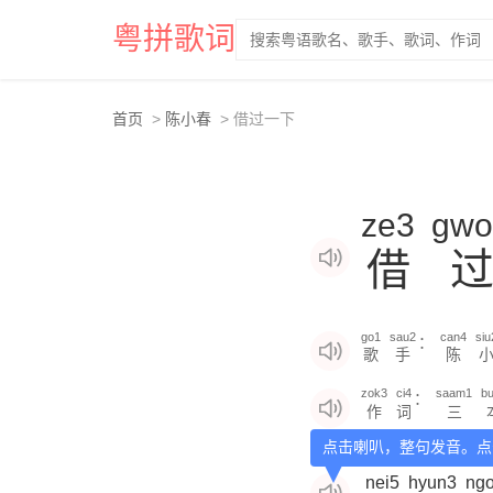
粤拼歌词
首页
陈小春
借过一下
ze3
gwo
借
go1
sau2
can4
siu
：
歌
手
陈
zok3
ci4
saam1
b
：
作
词
三
点击喇叭，整句发音。点
nei5
hyun3
ng