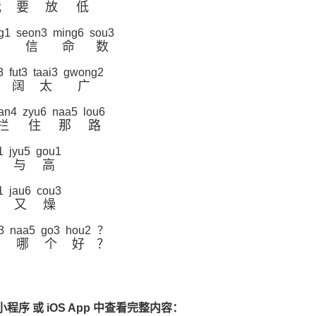
我
要
放
低
g1
seon3
ming6
sou3
信
命
数
3
fut3
taai3
gwong2
阔
太
广
an4
zyu6
naa5
lou6
拦
住
那
路
1
jyu5
gou1
与
高
1
jau6
cou3
又
燥
3
naa5
go3
hou2
？
哪
个
好
？
程序 或 iOS App 中查看完整内容：