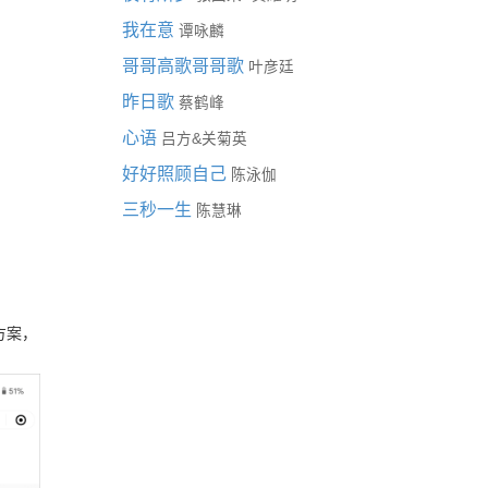
我在意
谭咏麟
哥哥高歌哥哥歌
叶彦廷
昨日歌
蔡鹤峰
心语
&
吕方
关菊英
好好照顾自己
陈泳伽
三秒一生
陈慧琳
方案，