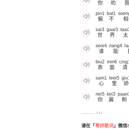
你
劝
pin1
bat1
soen
偏
不
相
sai3
gaai3
taai
世
界
太
seoi4
nang4
la
谁
能
biu2
min6
cing
表
面
清
sam1
leoi5
giu
心
里
骄
nei5
kei3
paan
你
冀
盼
............ ↓↓↓
请在「
粤拼歌词
」微信小