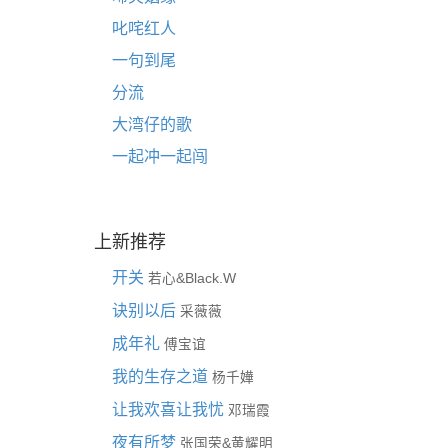
叱咤红人
一句到尾
分流
大湾仔的歌
一起冲一起闯
上新推荐
开关
&
若心
Black.W
诀别以后
采薇薇
成年礼
傅宝谊
我的生存之道
杨千嬅
让我欢喜让我忧
邓瑞霞
夜有所梦
&
张国荣
黄耀明