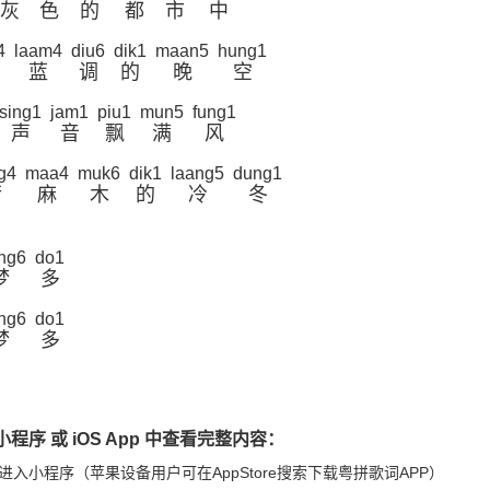
灰
色
的
都
市
中
4
laam4
diu6
dik1
maan5
hung1
蓝
调
的
晚
空
sing1
jam1
piu1
mun5
fung1
声
音
飘
满
风
g4
maa4
muk6
dik1
laang5
dung1
衡
麻
木
的
冷
冬
ng6
do1
梦
多
ng6
do1
梦
多
程序 或 iOS App 中查看完整内容：
进入小程序（苹果设备用户可在AppStore搜索下载粤拼歌词APP）