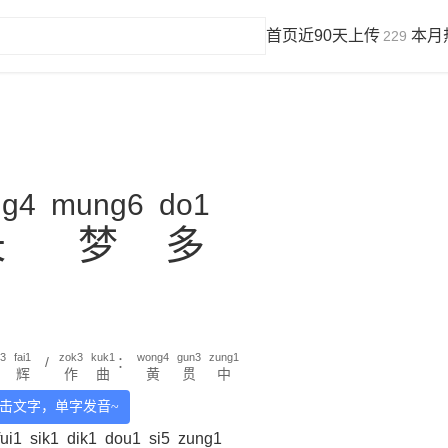
首页
近90天上传
本月
229
ng4
mung6
do1
长
梦
多
3
fai1
zok3
kuk1
wong4
gun3
zung1
/
：
辉
作
曲
黄
贯
中
击文字，单字发音~
fui1
sik1
dik1
dou1
si5
zung1