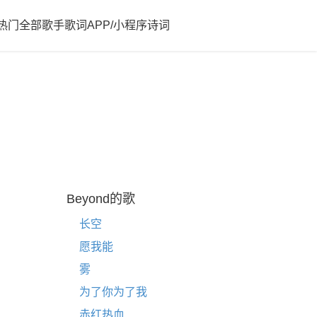
热门
全部歌手歌词
APP/小程序
诗词
Beyond的歌
长空
愿我能
雾
为了你为了我
赤红热血