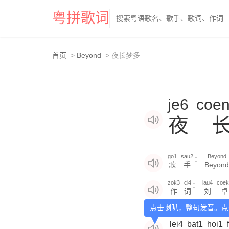
粤拼歌词
首页
Beyond
夜长梦多
je6
coe
夜
go1
sau2
Beyond
：
歌
手
Beyond
zok3
ci4
lau4
coek
：
作
词
刘
卓
点击喇叭，整句发音。点
lei4
bat1
hoi1