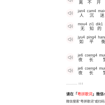
离
不
开
jan4
cam4
mai
人
沉
迷
mou4
zi1
dik1
无
知
的
jyu4
ping4
han
如
平
je6
coeng4
mu
夜
长
je6
coeng4
mu
夜
长
............ ↓↓↓
请在「
粤拼歌词
」微信小
微信搜索“粤拼歌词”或扫码