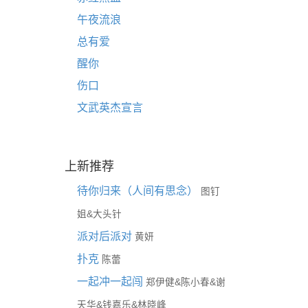
午夜流浪
总有爱
醒你
伤口
文武英杰宣言
上新推荐
待你归来（人间有思念）
图钉
&
姐
大头针
派对后派对
黄妍
扑克
陈蕾
一起冲一起闯
&
&
郑伊健
陈小春
谢
&
&
天华
钱嘉乐
林晓峰