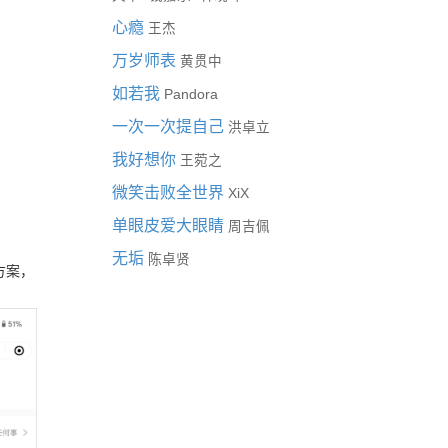
心瘾
王杰
万岁师表
黄贯中
如若我
Pandora
一次一次提自己
洪卓立
我好想你
王菀之
微笑击败全世界
XiX
单眼皮爱大眼睛
周吉佩
无垢
陈卓贤
方案，