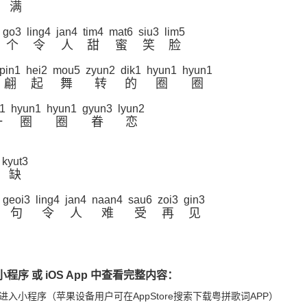
满
go3
ling4
jan4
tim4
mat6
siu3
lim5
个
令
人
甜
蜜
笑
脸
pin1
hei2
mou5
zyun2
dik1
hyun1
hyun1
翩
起
舞
转
的
圈
圈
t1
hyun1
hyun1
gyun3
lyun2
一
圈
圈
眷
恋
kyut3
缺
geoi3
ling4
jan4
naan4
sau6
zoi3
gin3
句
令
人
难
受
再
见
程序 或 iOS App 中查看完整内容：
进入小程序（苹果设备用户可在AppStore搜索下载粤拼歌词APP）