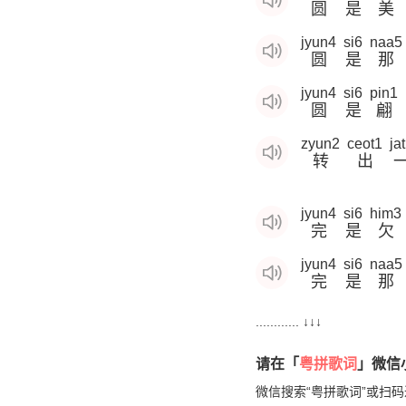
圆
是
美
jyun4
si6
naa5
圆
是
那
jyun4
si6
pin1
圆
是
翩
zyun2
ceot1
ja
转
出
jyun4
si6
him3
完
是
欠
jyun4
si6
naa5
完
是
那
............ ↓↓↓
请在「
粤拼歌词
」微信小
微信搜索“粤拼歌词”或扫码