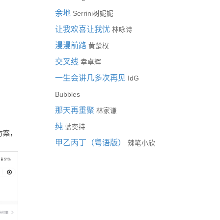
余地
Serrini树妮妮
让我欢喜让我忧
林咏诗
漫漫前路
黄楚权
交叉线
幸卓辉
一生会讲几多次再见
IdG
Bubbles
那天再重聚
林家谦
纯
蓝奕持
方案，
甲乙丙丁（粤语版）
辣笔小欣