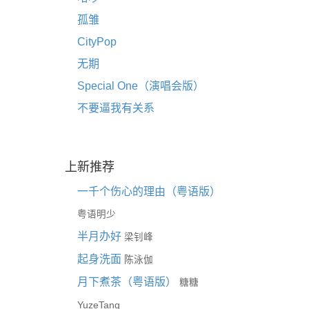
孤雏
CityPop
无期
Special One（演唱会版）
不要逼我有关系
上新推荐
一千个伤心的理由（粤语版）
粤语明少
半月办好
梁钊峰
起身洗面
陈泳伽
月下煮茶（粤语版）
糖糖
YuzeTang