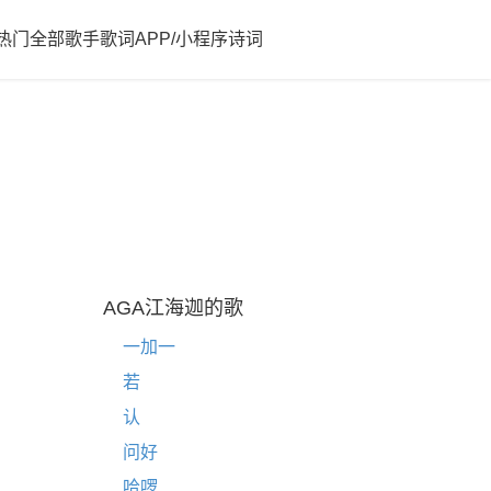
热门
全部歌手歌词
APP/小程序
诗词
AGA江海迦的歌
一加一
若
认
问好
哈啰