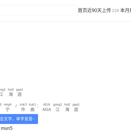
首页
近90天上传
本月
228
ong1
hoi2
gaa1
江
海
迦
6
ning4
zok3
kuk1
AGA
gong1
hoi2
gaa1
/
：
宁
作
曲
AGA
江
海
迦
击文字，单字发音~
mun5