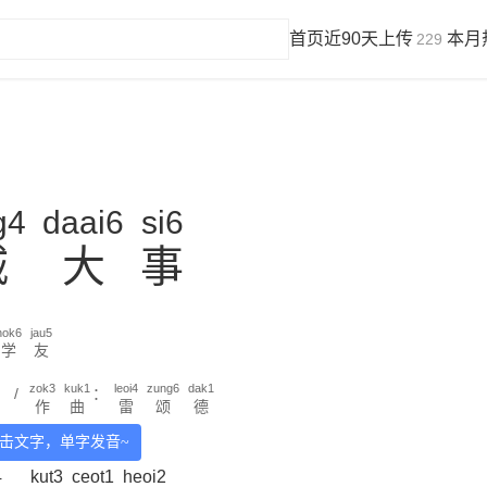
首页
近90天上传
本月
229
g4
daai6
si6
城
大
事
hok6
jau5
学
友
zok3
kuk1
leoi4
zung6
dak1
/
：
作
曲
雷
颂
德
击文字，单字发音~
4
kut3
ceot1
heoi2