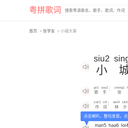
粤拼歌词
首页
张学友
小城大事
siu2
sin
小
go1
sau2
zoeng1
：
歌
手
张
zok3
ci4
lam4
zik6
：
作
词
林
夕
点击喇叭，整句发音。点
man5
haa6
loi