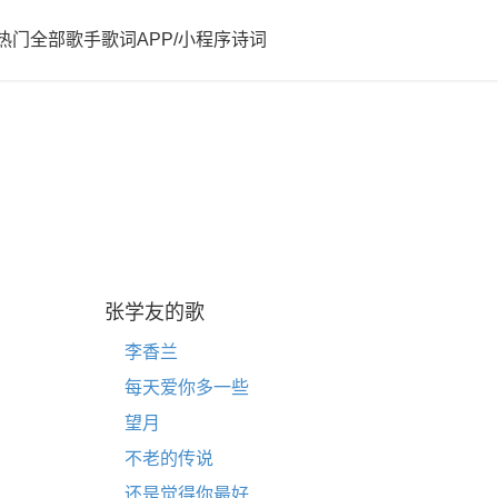
热门
全部歌手歌词
APP/小程序
诗词
张学友的歌
李香兰
每天爱你多一些
望月
不老的传说
还是觉得你最好