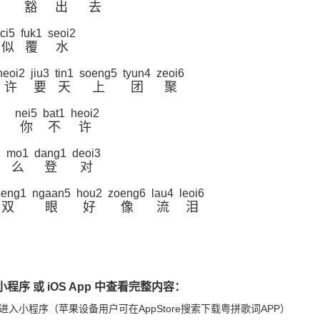
豁
出
去
ci5
fuk1
seoi2
似
覆
水
heoi2
jiu3
tin1
soeng5
tyun4
zeoi6
许
要
天
上
团
聚
nei5
bat1
heoi2
你
不
许
1
mo1
dang1
deoi3
么
登
对
oeng1
ngaan5
hou2
zoeng6
lau4
leoi6
双
眼
好
像
流
泪
程序 或 iOS App 中查看完整内容：
进入小程序（苹果设备用户可在AppStore搜索下载粤拼歌词APP）