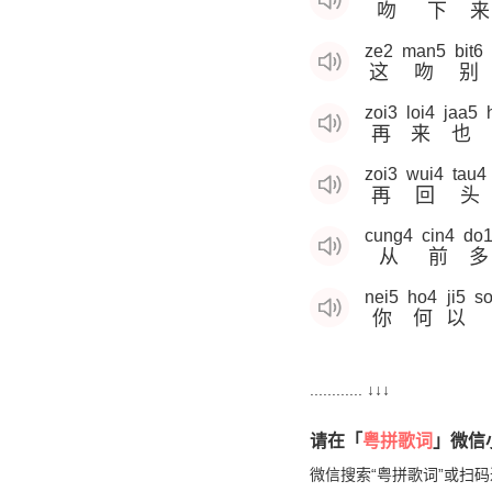
吻
下
来
ze2
man5
bit6
这
吻
别
zoi3
loi4
jaa5
再
来
也
zoi3
wui4
tau4
再
回
头
cung4
cin4
do
从
前
多
nei5
ho4
ji5
s
你
何
以
............ ↓↓↓
请在「
粤拼歌词
」微信小
微信搜索“粤拼歌词”或扫码