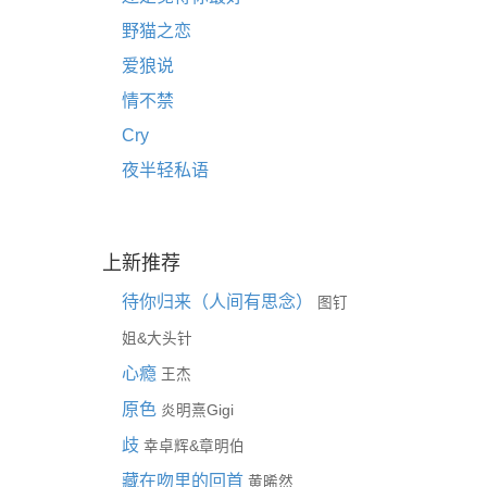
野猫之恋
爱狼说
情不禁
Cry
夜半轻私语
上新推荐
待你归来（人间有思念）
图钉
&
姐
大头针
心瘾
王杰
原色
炎明熹Gigi
歧
&
幸卓辉
章明伯
藏在吻里的回首
黄晞然