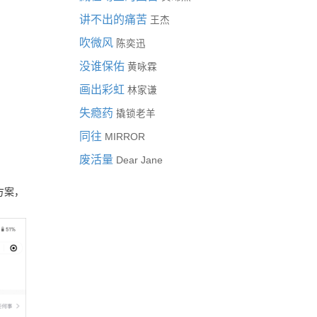
讲不出的痛苦
王杰
吹微风
陈奕迅
没谁保佑
黄咏霖
画出彩虹
林家谦
失瘾药
撬锁老羊
同往
MIRROR
废活量
Dear Jane
方案，