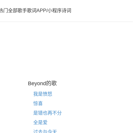
热门
全部歌手歌词
APP/小程序
诗词
Beyond的歌
我是愤怒
惊喜
是错也再不分
全是爱
过去与今天