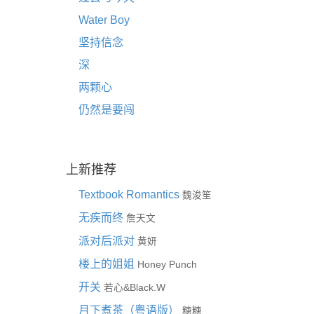
Water Boy
坚持信念
深
两颗心
仍然是要闯
上新推荐
Textbook Romantics
魏浚笙
无疾而终
詹天文
派对后派对
黄妍
楼上的姐姐
Honey Punch
开关
&
若心
Black.W
月下煮茶（粤语版）
糖糖