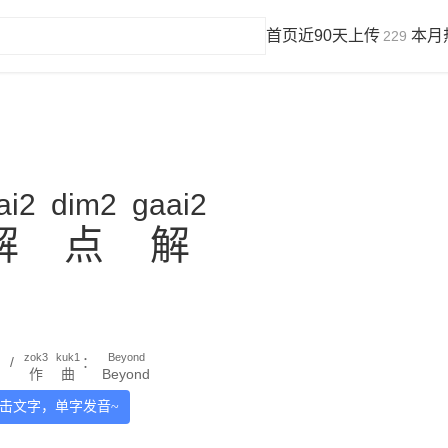
首页
近90天上传
本月
229
ai2
dim2
gaai2
解
点
解
zok3
kuk1
Beyond
/
：
作
曲
Beyond
击文字，单字发音~