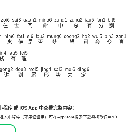
zoi6
sai3
gaan1
ming6
zung1
zung2
jau5
fan1
bit6
在
世
间
命
中
总
有
分
别
4
nim6
fat1
si6
fau2
mung6
soeng2
ho2
wui5
bin3
zan1
念
佛
是
否
梦
想
可
会
变
真
in4
jau5
lei5
钱
有
理
gong2
dou3
mei5
jing4
sai3
mei6
ding6
讲
到
尾
形
势
未
定
程序 或 iOS App 中查看完整内容：
进入小程序（苹果设备用户可在AppStore搜索下载粤拼歌词APP）