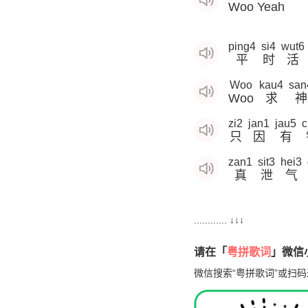
Woo Yeah
ping4
si4
wut6
平
时
活
Woo
kau4
san
Woo
求
神
zi2
jan1
jau5
c
只
因
有
zan1
sit3
hei3
真
泄
气
............ ↓↓↓
请在「
粤拼歌词
」微信小
微信搜索“粤拼歌词”或扫码