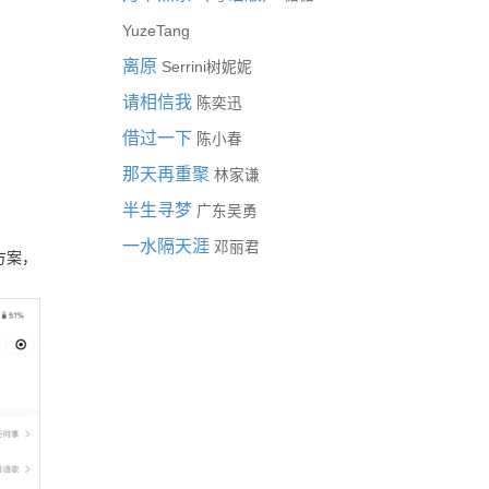
YuzeTang
离原
Serrini树妮妮
请相信我
陈奕迅
借过一下
陈小春
那天再重聚
林家谦
半生寻梦
广东吴勇
一水隔天涯
邓丽君
方案，