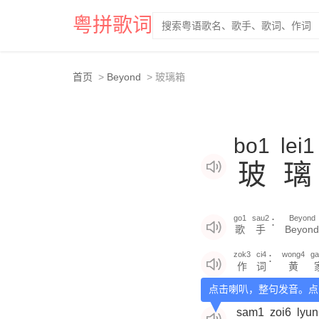
粤拼歌词
首页
Beyond
玻璃箱
bo1
lei1
玻
璃
go1
sau2
Beyond
：
歌
手
Beyond
zok3
ci4
wong4
ga
：
作
词
黄
点击喇叭，整句发音。点
sam1
zoi6
lyu