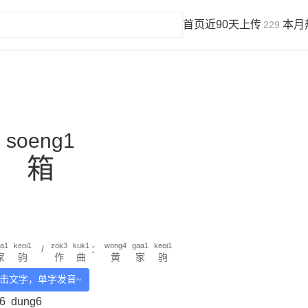
首页
近90天上传
本月
229
soeng1
箱
a1
keoi1
zok3
kuk1
wong4
gaa1
keoi1
/
：
家
驹
作
曲
黄
家
驹
击文字，单字发音~
n6
dung6