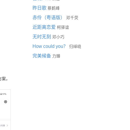
昨日歌
蔡鹤峰
赤伶（粤语版）
邓千荧
近距离恋爱
柯驿谊
无时无刻
邓小巧
How could you？
归绰峣
完美候备
力臻
方案，