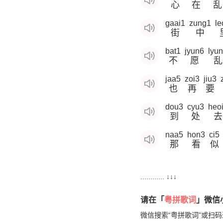
心
在
乱
gaai1
zung1
le
街
中
bat1
jyun6
lyu
不
愿
乱
jaa5
zoi3
jiu3
也
再
要
dou3
cyu3
heo
到
处
去
naa5
hon3
ci5
那
看
似
............ ↓↓↓
请在「
粤拼歌词
」微信小
微信搜索“粤拼歌词”或扫码