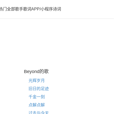
热门
全部歌手歌词
APP/小程序
诗词
Beyond的歌
光辉岁月
旧日的足迹
千金一刻
点解点解
过去与今天