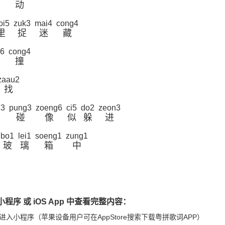
动
oi5
zuk3
mai4
cong4
里
捉
迷
藏
n6
cong4
撞
zaau2
找
i3
pung3
zoeng6
ci5
do2
zeon3
碰
像
似
躲
进
bo1
lei1
soeng1
zung1
玻
璃
箱
中
程序 或 iOS App 中查看完整内容：
进入小程序（苹果设备用户可在AppStore搜索下载粤拼歌词APP）