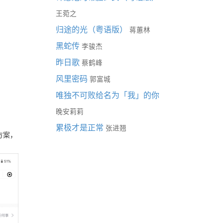
王菀之
归途的光（粤语版）
蒋蕙林
黑蛇传
李骏杰
昨日歌
蔡鹤峰
风里密码
郭富城
唯独不可败给名为「我」的你
晚安莉莉
累极才是正常
张进翘
方案，