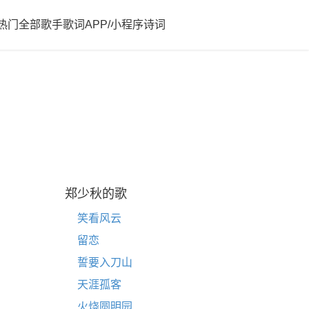
热门
全部歌手歌词
APP/小程序
诗词
郑少秋的歌
笑看风云
留恋
誓要入刀山
天涯孤客
火烧圆明园