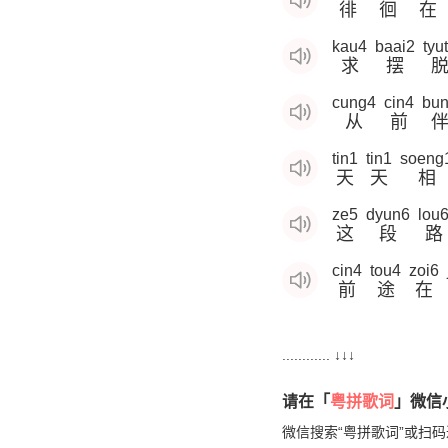
徘
徊
在
kau4
baai2
tyu
求
摆
cung4
cin4
bu
从
前
tin1
tin1
soeng
天
天
相
ze5
dyun6
lou
这
段
路
cin4
tou4
zoi6
前
途
在
............ ↓↓↓
请在「
粤拼歌词
」微信小
微信搜索“粤拼歌词”或扫码