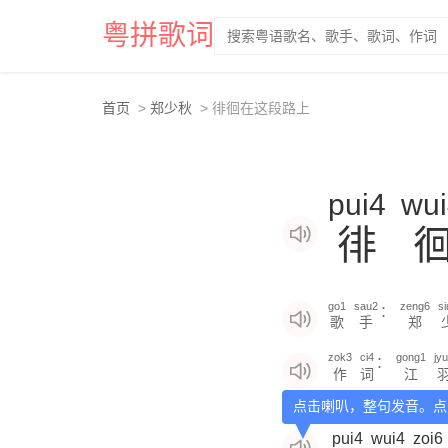
粤拼歌词
首页
郑少秋
徘徊在这段路上
pui4
wu
徘
go1
sau2
zeng6
si
：
歌
手
郑
zok3
ci4
gong1
jy
：
作
词
江
点击喇叭，整句发音。点
pui4
wui4
zoi6