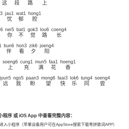
这
段
路
上
t3
jau1
wat1
hong1
脱
忧
郁
腔
n6
nei5
bat1
gok3
lou6
coeng4
伴
你
不
觉
路
长
1
bun6
hon3
zik6
joeng4
伴
看
夕
阳
6
soeng6
cung1
mun5
faa1
hoeng1
上
充
满
花
香
jyun5
ngo5
paan3
mong6
faai3
lok6
tung4
soeng4
远
我
盼
望
快
乐
同
尝
程序 或 iOS App 中查看完整内容：
进入小程序（苹果设备用户可在AppStore搜索下载粤拼歌词APP）