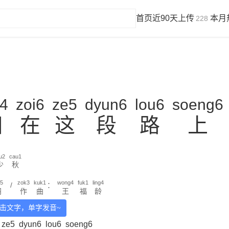
首页
近90天上传
本月
228
i4
zoi6
ze5
dyun6
lou6
soeng6
徊
在
这
段
路
上
u2
cau1
少
秋
u5
zok3
kuk1
wong4
fuk1
ling4
/
：
羽
作
曲
王
福
龄
击文字，单字发音~
ze5
dyun6
lou6
soeng6