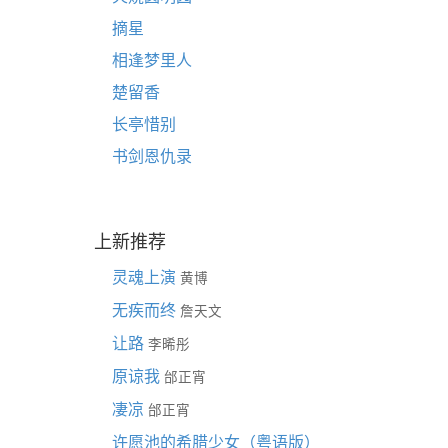
摘星
相逢梦里人
楚留香
长亭惜别
书剑恩仇录
上新推荐
灵魂上演
黄博
无疾而终
詹天文
让路
李晞彤
原谅我
邰正宵
凄凉
邰正宵
许愿池的希腊少女（粤语版）