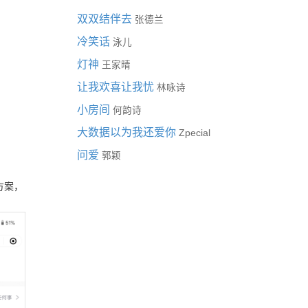
双双结伴去
张德兰
冷笑话
泳儿
灯神
王家晴
让我欢喜让我忧
林咏诗
小房间
何韵诗
大数据以为我还爱你
Zpecial
问爱
郭颖
方案，