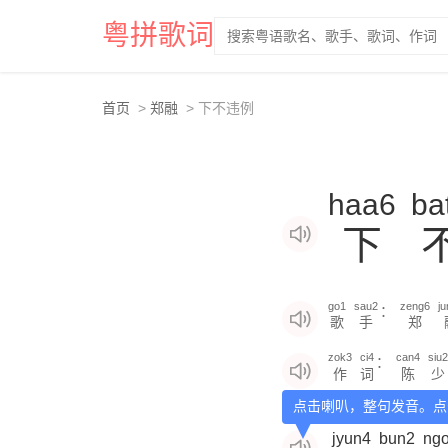
粤拼歌词
首页
郑融
下不违例
haa6
ba
下
go1
sau2
zeng6
j
：
歌
手
郑
zok3
ci4
can4
siu2
：
作
词
陈
少
点击喇叭，整句发音。点
jyun4
bun2
ng