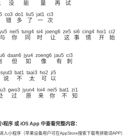
我
没
能
量
再
试
5
co3
do1
liu5
jat1
ci3
错
多
了
一
次
jyu5
nei5
tung4
si4
joeng6
ze5
si6
cing4
hoi1
ci2
与
你
同
时
让
这
事
情
开
始
u6
daan6
jyu4
zoeng6
jau5
ci3
抱
但
如
像
有
刺
syut3
bat1
taai3
ho2
ji5
说
不
太
可
以
yu3
gwo3
jyun4
loi4
nei5
bat1
zi1
处
过
原
来
你
不
知
程序 或 iOS App 中查看完整内容：
进入小程序（苹果设备用户可在AppStore搜索下载粤拼歌词APP）