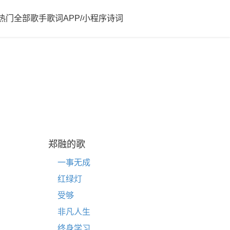
热门
全部歌手歌词
APP/小程序
诗词
郑融的歌
一事无成
红绿灯
受够
非凡人生
终身学习