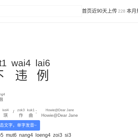
首页
近90天上传
本月
228
t1
wai4
lai6
不
违
例
ung4
融
kei4
zok3
kuk1
Howie@Dear Jane
/
：
琪
作
曲
Howie@Dear Jane
击文字，单字发音~
o5
mut6
nang4
loeng4
zoi3
si3