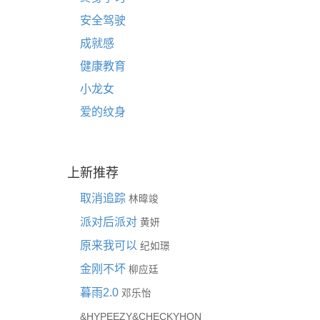
安全驾驶
成就感
健康教育
小龙女
爱的纹身
上新推荐
取消追踪
林暐竣
派对后派对
黄妍
原来我可以
纪如璟
金刚不坏
柳应廷
暮雨2.0
邓乐怡
&
&
HYPEEZY
CHECKYHON