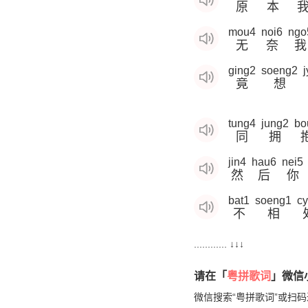
原
本
mou4
noi6
ngo
无
奈
我
ging2
soeng2
竟
想
tung4
jung2
bo
同
拥
jin4
hau6
nei5
然
后
你
bat1
soeng1
c
不
相
............ ↓↓↓
请在「
粤拼歌词
」微信小
微信搜索“粤拼歌词”或扫码